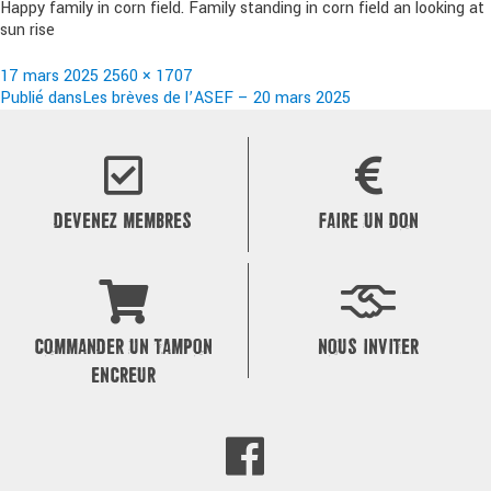
Happy family in corn field. Family standing in corn field an looking at
sun rise
Publié
Taille
17 mars 2025
2560 × 1707
le
Navigation
réelle
Publié dans
Les brèves de l’ASEF – 20 mars 2025
de
l’article
DEVENEZ MEMBRES
FAIRE UN DON
COMMANDER UN TAMPON
NOUS INVITER
ENCREUR