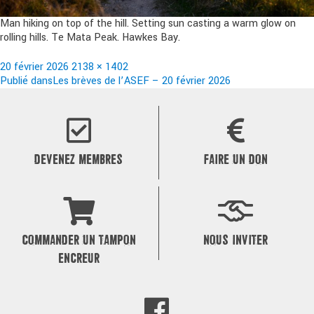
Man hiking on top of the hill. Setting sun casting a warm glow on
rolling hills. Te Mata Peak. Hawkes Bay.
Publié
Taille
20 février 2026
2138 × 1402
le
Navigation
réelle
Publié dans
Les brèves de l’ASEF – 20 février 2026
de
l’article
DEVENEZ MEMBRES
FAIRE UN DON
COMMANDER UN TAMPON
NOUS INVITER
ENCREUR