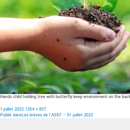
Hands child holding tree with butterfly keep environment on the bac
Publié
Taille
1 juillet 2022
1254 × 837
le
Navigation
réelle
Publié dans
Les brèves de l’ASEF – 01 juillet 2022
de