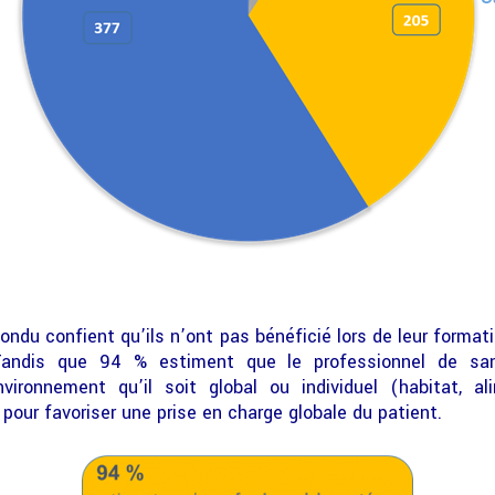
ndu confient qu’ils n’ont pas bénéficié lors de leur formati
Tandis que 94 % estiment que le professionnel de san
vironnement qu’il soit global ou individuel (habitat, a
pour favoriser une prise en charge globale du patient.