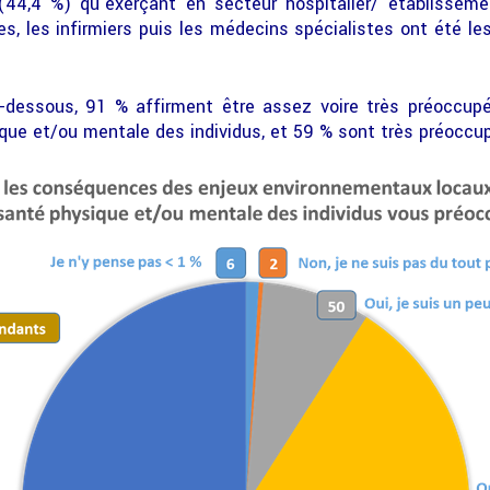
 (44,4 %) qu’exerçant en secteur hospitalier/ établissem
nes, les infirmiers puis les médecins spécialistes ont été le
-dessous, 91 % affirment être assez voire très préoccup
que et/ou mentale des individus, et 59 % sont très préoccu