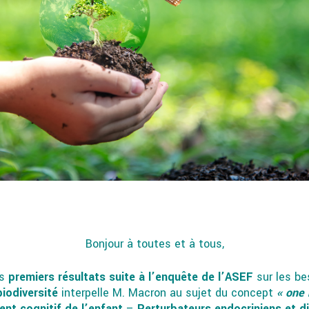
Bonjour à toutes et à tous,
es
premiers résultats suite à l’enquête de l’ASEF
sur les be
biodiversité
interpelle M. Macron au sujet du concept
« one 
ent cognitif de l’enfant
–
Perturbateurs endocriniens et d