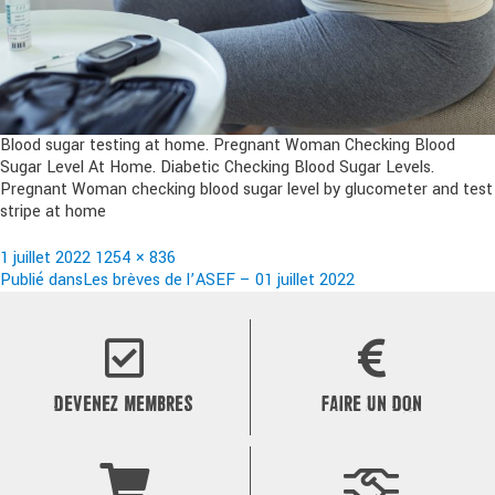
Blood sugar testing at home. Pregnant Woman Checking Blood
Sugar Level At Home. Diabetic Checking Blood Sugar Levels.
Pregnant Woman checking blood sugar level by glucometer and test
stripe at home
Publié
Taille
1 juillet 2022
1254 × 836
le
Navigation
réelle
Publié dans
Les brèves de l’ASEF – 01 juillet 2022
de
l’article
DEVENEZ MEMBRES
FAIRE UN DON