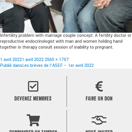
Infertility problem with marriage couple concept. A fertility doctor or
reproductive endocrinologist with man and women holding hand
together in therapy consult session of inability to pregnant.
Publié
Taille
1 avril 2022
1 avril 2022
2560 × 1707
le
Navigation
réelle
Publié dans
Les brèves de l’ASEF – 1er avril 2022
de
l’article
DEVENEZ MEMBRES
FAIRE UN DON