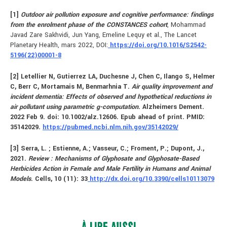
[1]
Outdoor air pollution exposure and cognitive performance: findings
from the enrolment phase of the CONSTANCES cohort
, Mohammad
Javad Zare Sakhvidi, Jun Yang, Emeline Lequy et al., The Lancet
Planetary Health, mars 2022, DOI:
https://doi.org/10.1016/S2542-
5196(22)00001-8
[2] Letellier N, Gutierrez LA, Duchesne J, Chen C, Ilango S, Helmer
C, Berr C, Mortamais M, Benmarhnia T.
Air quality improvement and
incident dementia: Effects of observed and hypothetical reductions in
air pollutant using parametric g-computation
. Alzheimers Dement.
2022 Feb 9. doi: 10.1002/alz.12606. Epub ahead of print. PMID:
35142029.
https://pubmed.ncbi.nlm.nih.gov/35142029/
[3] Serra, L. ; Estienne, A.; Vasseur, C.; Froment, P.; Dupont, J.,
2021.
Review : Mechanisms of Glyphosate and Glyphosate-Based
Herbicides Action in Female and Male Fertility in Humans and Animal
Models
. Cells, 10 (11): 33
http://dx.doi.org/10.3390/cells10113079