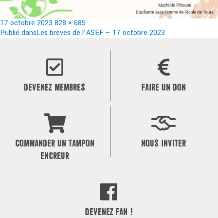
Publié
Taille
17 octobre 2023
828 × 685
le
Navigation
réelle
Publié dans
Les brèves de l’ASEF – 17 octobre 2023
de
l’article
DEVENEZ MEMBRES
FAIRE UN DON
COMMANDER UN TAMPON
NOUS INVITER
ENCREUR
DEVENEZ FAN !