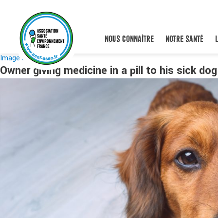
NOUS CONNAÎTRE
NOTRE SANTÉ
Image suivante
Owner giving medicine in a pill to his sick do