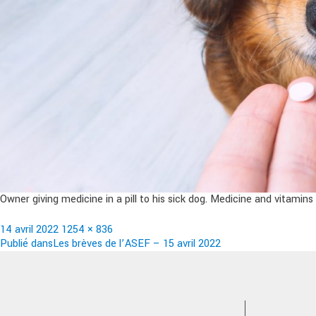
Owner giving medicine in a pill to his sick dog. Medicine and vitamins 
Publié
Taille
14 avril 2022
1254 × 836
le
Navigation
réelle
Publié dans
Les brèves de l’ASEF – 15 avril 2022
de
l’article