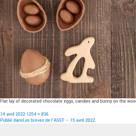
Flat lay of decorated chocolate eggs, candies and bunny on the wood
Publié
Taille
14 avril 2022
1254 × 836
le
Navigation
réelle
Publié dans
Les brèves de l’ASEF – 15 avril 2022
de