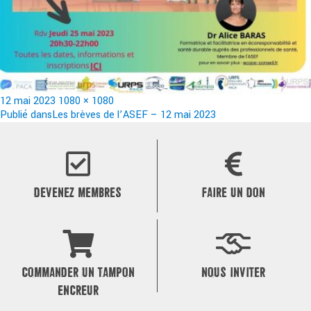
Publié
Taille
12 mai 2023
1080 × 1080
le
Navigation
réelle
Publié dans
Les brèves de l’ASEF – 12 mai 2023
de
l’article
DEVENEZ MEMBRES
FAIRE UN DON
COMMANDER UN TAMPON
NOUS INVITER
ENCREUR