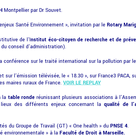
GH
Montpellier par Dr Souvet.
enjeux Santé Environnement », invitation par le
Rotary Mari
itutive de l’I
nstitut éco-citoyen de recherche et de prév
du conseil d’administration).
a conférence sur le traité international sur la pollution par le
et sur l’émission télévisée, le « 18.30 », sur France3 PACA, s
es maires ruraux de France.
VOIR LE REPLAY
à la
table ronde
réunissant plusieurs associations à l’Assem
ieux des différents enjeux concernant la
qualité de l’a
ités du Groupe de Travail (GT) « One health » du
PNSE 4
.
nté environnementale » à la
Faculté de Droit à Marseille.