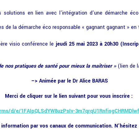
es solutions en lien avec l’intégration d’une démarche éc
es de la démarche éco responsable « gagnant gagnant » en
ère visio conférence le
jeudi 25 mai 2023 à 20h30 (Inscri
de nos pratiques de santé pour mieux la maîtriser »
(lien de 
–> Animée par le Dr Alice BARAS
Merci de cliquer sur le lien suivant pour vous inscrire :
forms/d/e/1FAIpQLSdYW8uzPsIv-3m7qrqU1RnfisgCHRMDlw
e information par vos canaux de communication. N’hésitez