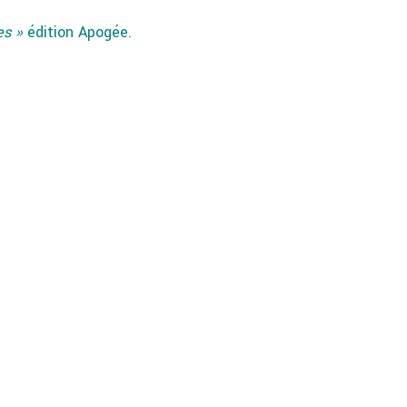
es »
édition Apogée.