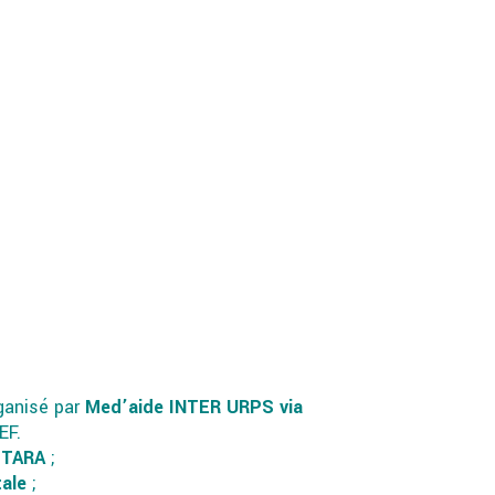
rganisé par
Med’aide INTER URPS via
EF.
e
TARA
;
tale
;