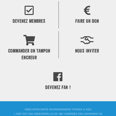
de
l’article
DEVENEZ MEMBRES
FAIRE UN DON
COMMANDER UN TAMPON
NOUS INVITER
ENCREUR
DEVENEZ FAN !
ASSOCIATION SANTÉ ENVIRONNEMENT FRANCE © 2026
L'ASEF EST UNE ASSOCIATION LOI DE 1901 COMPOSÉE EXCLUSIVEMENT DE