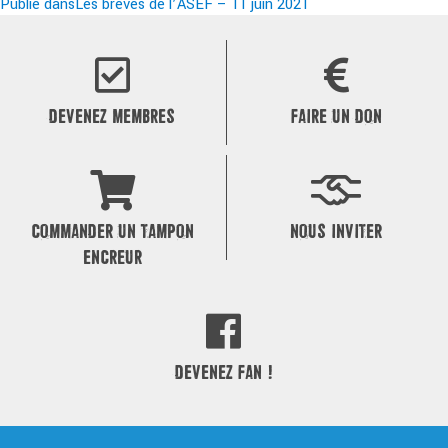
le
Navigation
réelle
Publié dans
Les brèves de l’ASEF – 11 juin 2021
de
l’article
DEVENEZ MEMBRES
FAIRE UN DON
COMMANDER UN TAMPON
NOUS INVITER
ENCREUR
DEVENEZ FAN !