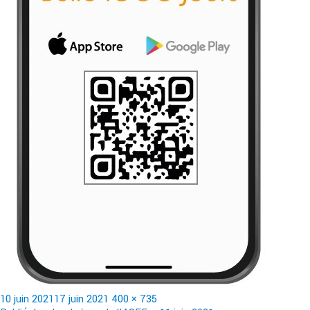
Publié
Taille
10 juin 2021
17 juin 2021
400 × 735