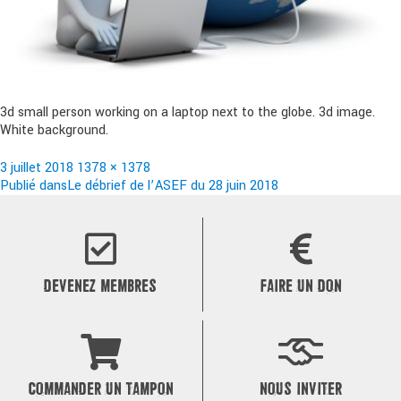
3d small person working on a laptop next to the globe. 3d image.
White background.
Publié
Taille
3 juillet 2018
1378 × 1378
le
Navigation
réelle
Publié dans
Le débrief de l’ASEF du 28 juin 2018
de
l’article
DEVENEZ MEMBRES
FAIRE UN DON
COMMANDER UN TAMPON
NOUS INVITER