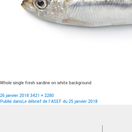
Whole single fresh sardine on white background
Publié
Taille
26 janvier 2018
3421 × 2280
le
Navigation
réelle
Publié dans
Le débrief de l’ASEF du 25 janvier 2018
de
l’article