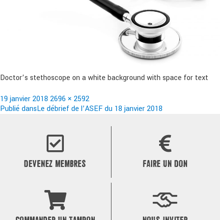
Doctor’s stethoscope on a white background with space for text
Publié
Taille
19 janvier 2018
2696 × 2592
le
Navigation
réelle
Publié dans
Le débrief de l’ASEF du 18 janvier 2018
de
l’article
DEVENEZ MEMBRES
FAIRE UN DON