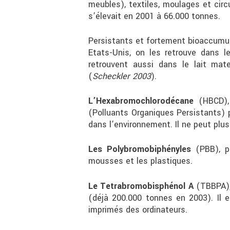
meubles), textiles, moulages et circ
s’élevait en 2001 à 66.000 tonnes.
Persistants et fortement bioaccumula
Etats-Unis, on les retrouve dans l
retrouvent aussi dans le lait mat
(
Scheckler 2003
).
L’Hexabromochlorodécane
(HBCD), 
(Polluants Organiques Persistants) 
dans l’environnement. Il ne peut plus
Les Polybromobiphényles
(PBB), pr
mousses et les plastiques.
Le Tetrabromobisphénol A
(TBBPA), 
(déjà 200.000 tonnes en 2003). Il e
imprimés des ordinateurs.