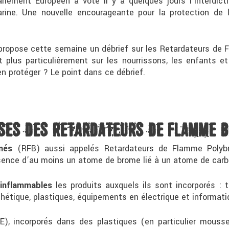
rlement Européen a voté il y a quelques jours l’interdict
marine. Une nouvelle encourageante pour la protection de
 propose cette semaine un débrief sur les Retardateurs de
t plus particulièrement sur les nourrissons, les enfants et
en protéger ? Le point dans ce débrief.
SSES DES RETARDATEURS DE FLAMME
més
(RFB) aussi appelés Retardateurs de Flamme Poly
sence d’au moins un atome de brome lié à un atome de carb
 inflammables
les produits auxquels ils sont incorporés : t
thétique, plastiques, équipements en électrique et informati
), incorporés dans des plastiques (en particulier mouss