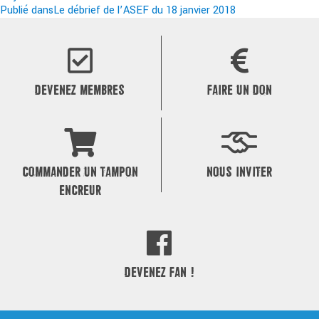
le
Navigation
réelle
Publié dans
Le débrief de l’ASEF du 18 janvier 2018
de
l’article
DEVENEZ MEMBRES
FAIRE UN DON
COMMANDER UN TAMPON
NOUS INVITER
ENCREUR
DEVENEZ FAN !