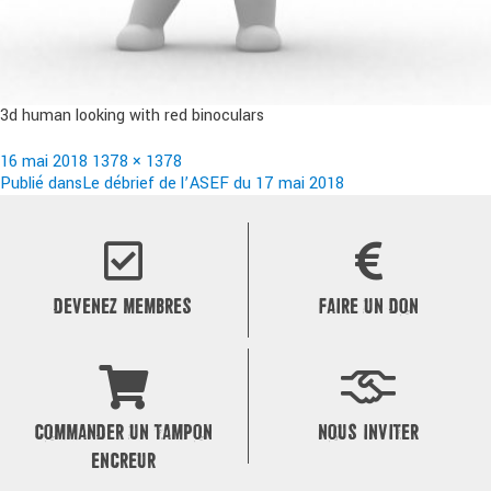
3d human looking with red binoculars
Publié
Taille
16 mai 2018
1378 × 1378
le
Navigation
réelle
Publié dans
Le débrief de l’ASEF du 17 mai 2018
de
l’article
DEVENEZ MEMBRES
FAIRE UN DON
COMMANDER UN TAMPON
NOUS INVITER
ENCREUR