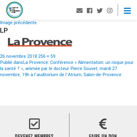
Image précédente
LP
Publié
Taille
26 novembre 2018
256 × 59
le
Navigation
réelle
Publié dans
La Provence: Conférence « Alimentation: un risque pour
la santé ? », animée par le docteur Pierre Souvet, mardi 27
de
novembre, 19h à l’auditorium de l’Atrium, Salon-de-Provence
l’article
DEVENEZ MEMBRES
FAIRE UN DON