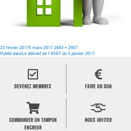
Publié
Taille
23 février 2017
6 mars 2017
2683 × 2907
le
Navigation
réelle
Publié dans
Le débrief de l’ASEF du 5 janvier 2017
de
l’article
DEVENEZ MEMBRES
FAIRE UN DON
COMMANDER UN TAMPON
NOUS INVITER
ENCREUR