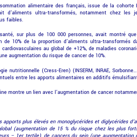
sommation alimentaire des français, issue de la cohorte
it d’aliments ultra-transformés, notamment chez les 
s faibles.
 santé, sur plus de 100 000 personnes, avait montré que
 de 10% de la proportion d’aliments ultra-transformés d
 cardiovasculaires au global de +12%, de maladies coronar
une augmentation du risque de cancer de 10%.
gie nutritionnelle (Cress-Eren) (INSERM, INRAE, Sorbonne
ntuels entre les apports alimentaires en additifs émulsifian
ne montre un lien avec l’augmentation de cancer notammen
s apports plus élevés en monoglycérides et diglycérides d’a
lobal (augmentation de 15 % du risque chez les plus for
urs – 1er tertile), de cancers du sein (une augmentation 