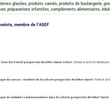
èmes glacées, produits carnés, produits de boulangerie, gn
on, préparations infantiles, compléments alimentaires, édu
tionniste, membre de l’ASEF
ts from the French prospective NutriNet-Santé cohort:
Sellem et al PLOS Medecine
que de cancer : résultats de la cohorte prospective NutriNet-Santé:
Fiolet et a
sque de maladies cardiovasculaires dans la cohorte prospective NutriNet-Santé