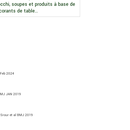
occhi, soupes et produits à base de
lcorants de table…
 Feb 2024
l BMJ JAN 2019
:
Srour et al BMJ 2019