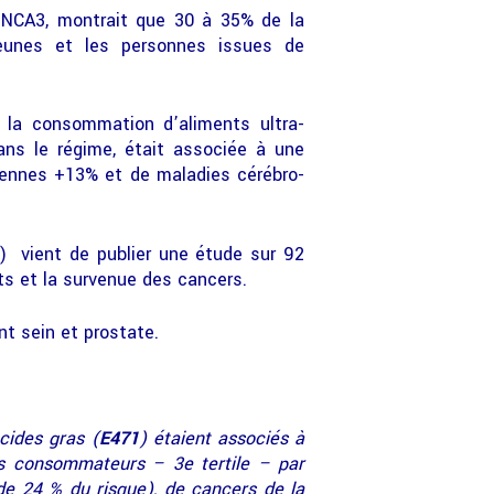
 INCA3, montrait que 30 à 35% de la
jeunes et les personnes issues de
 la consommation d’aliments ultra-
ans le régime, était associée à une
iennes +13% et de maladies cérébro-
…) vient de publier une étude sur 92
ts et la survenue des cancers.
t sein et prostate.
cides gras (
E471
) étaient associés à
ts consommateurs – 3e tertile – par
de 24 % du risque), de cancers de la