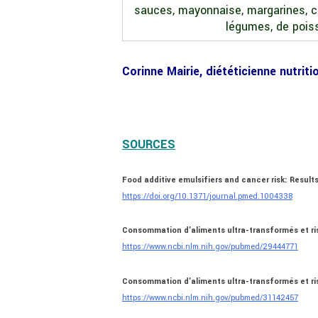
sauces, mayonnaise, margarines, cr
légumes, de poiss
Corinne Mairie, diététicienne nutri
SOURCES
Food additive emulsifiers and cancer risk: Resul
https://doi.org/10.1371/journal.pmed.1004338
Consommation d’aliments ultra-transformés et ris
https://www.ncbi.nlm.nih.gov/pubmed/29444771
Consommation d’aliments ultra-transformés et ri
https://www.ncbi.nlm.nih.gov/pubmed/31142457