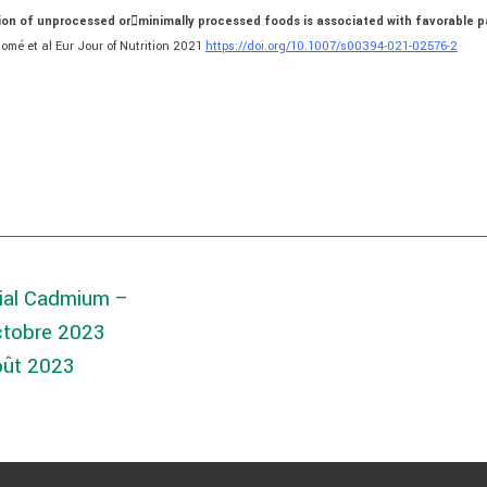
ion of unprocessed or

minimally processed foods is associated with favorable pa
omé et al Eur Jour of Nutrition 2021
https://doi.org/10.1007/s00394-021-02576-2
ial Cadmium –
ctobre 2023
oût 2023