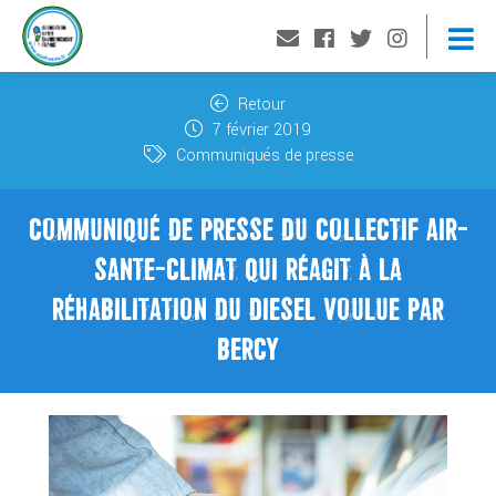
Retour
7 février 2019
Communiqués de presse
COMMUNIQUÉ DE PRESSE DU COLLECTIF AIR-
SANTE-CLIMAT QUI RÉAGIT À LA
RÉHABILITATION DU DIESEL VOULUE PAR
BERCY