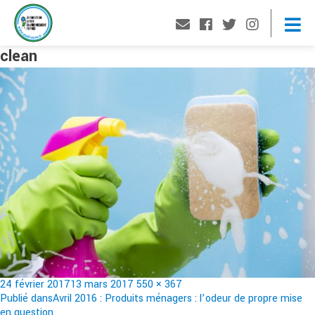
clean
Publié
Taille
24 février 2017
13 mars 2017
550 × 367
le
Navigation
réelle
Publié dans
Avril 2016 : Produits ménagers : l’odeur de propre mise
en question