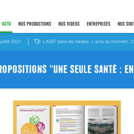
L’ACTU
NOS PRODUCTIONS
NOS VIDÉOS
ENTREPRISES
NOS SOU
juillet 2021
L'ASEF dans les médias
L'actu du moment
C
ROPOSITIONS "UNE SEULE SANTÉ : EN