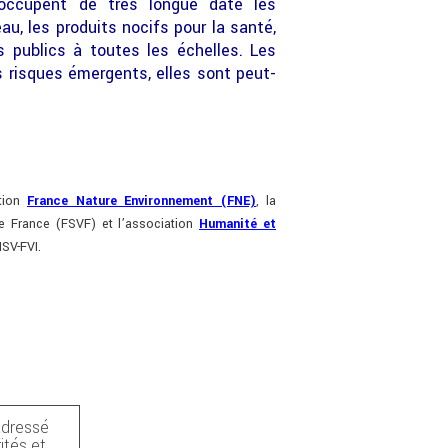
éoccupent de très longue date les
au, les produits nocifs pour la santé,
rs publics à toutes les échelles. Les
s risques émergents, elles sont peut-
ation
France Nature Environnement (FNE)
, la
 de France (FSVF) et l’association
Humanité et
NSV-FVI.
adressé
ités et