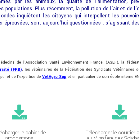
es par les animaux, la qualité de l’alimentation, pr
populations. Plus récemment, la pollution de l’air et de l’e
 ondes inquiètent les citoyens qui interpellent les pouvoi
r éprouvées, sont aujourd’hui questionnées ; s’agissant de
édecins de l’Association Santé Environnement France, (ASEF), la fédér
rsité (FRB)
, les vétérinaires de la Fédération des Syndicats Vétérinaires
ppui et de l’expertise de
VetAgro Sup
et en particulier de son école interne E
écharger le cahier de
Télécharger le courrier 
propositions
au Ministère des Solidar