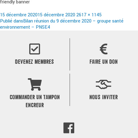
friendly banner
Publié
Taille
15 décembre 2020
15 décembre 2020
2617 × 1145
le
Navigation
réelle
Publié dans
Bilan réunion du 9 décembre 2020 – groupe santé
environnement – PNSE4
de
l’article
DEVENEZ MEMBRES
FAIRE UN DON
COMMANDER UN TAMPON
NOUS INVITER
ENCREUR