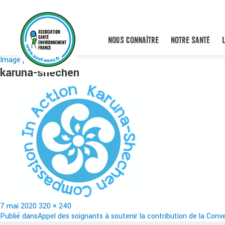
NOUS CONNAÎTRE
NOTRE SANTÉ
Image précédente
karuna-shechen
Publié
Taille
7 mai 2020
320 × 240
le
Navigation
réelle
Publié dans
Appel des soignants à soutenir la contribution de la Conve