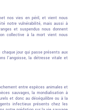
met nos vies en péril,
et vient nous
lité notre
vulnérabilité, mais aussi à
ranges et suspendus nous donnent
ion collective à la mort vient nous
s chaque jour qui
passe présents aux
yons
l’angoisse, la détresse vitale et
prochement
entre espèces animales et
pèces sauvages, la mondialisation à
rels et donc au déséquilibre ou à la
gents infectieux présents chez les
s notre prédation sur la vie sauvage