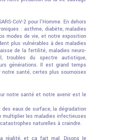
u SARS-CoV-2 pour
l’Homme. En dehors
roniques : asthme, diabète, maladies
os modes de vie, et notre exposition
ent plus vulnérables à des maladies
sse de la fertilité, maladies neuro-
l, troubles du spectre autistique,
urs générations. Il est grand temps
 notre santé, certes plus
sournoises
sur notre santé et
notre avenir est le
nt des eaux de
surface, la dégradation
e multiplier les maladies infectieuses
s catastrophes naturelles à craindre.
a réalité, et ça fait mal.
Disons le