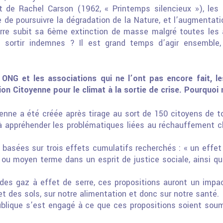
t de Rachel Carson (1962, « Printemps silencieux »), les
 de poursuivre la dégradation de la Nature, et
l’augmentati
erre subit sa 6ème extinction de
masse malgré toutes les ac
 sortir indemnes ?
Il est grand temps d’agir ensemble,
s ONG et les associations qui ne l’ont pas encore fait, l
ion Citoyenne pour le climat à la sortie de crise.
Pourquoi 
enne a été créée après tirage au sort de 150 citoyens de 
 à appréhender les problématiques liées au
réchauffement cl
 basées sur trois effets cumulatifs recherchés : « un effet 
t ou moyen terme dans un esprit de justice sociale,
ainsi qu
 des gaz à effet de serre, ces propositions auront un imp
 et des sols, sur notre alimentation et donc sur notre
santé.
ublique s’est engagé à ce que ces propositions soient soum