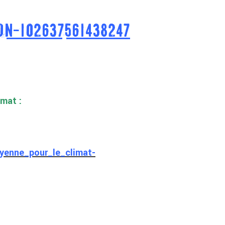
ON-102637561438247
imat :
yenne_pour_le_climat-