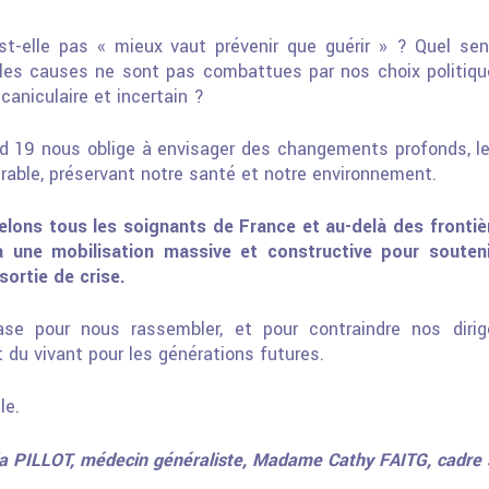
t-elle pas « mieux vaut prévenir que guérir » ? Quel se
les causes ne sont pas combattues par nos choix politiq
aniculaire et incertain ?
id 19 nous oblige à envisager des changements profonds, l
urable, préservant notre santé et notre environnement.
elons tous les soignants de France et au-delà des frontiè
à une mobilisation massive et constructive pour soute
sortie de crise.
base pour nous rassembler, et pour contraindre nos dir
du vivant pour les générations futures.
le.
ia PILLOT, médecin généraliste, Madame Cathy FAITG, cadr