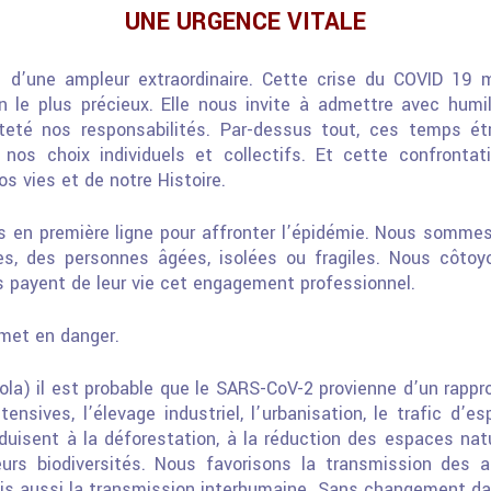
UNE URGENCE VITALE
e d’une ampleur extraordinaire. Cette crise du COVID 19 
n le plus précieux. Elle nous invite à admettre avec humi
teté nos responsabilités. Par-dessus tout, ces temps
ét
 nos choix individuels et collectifs. Et cette
confrontat
s vies et de notre Histoire.
 en première ligne pour affronter l’épidémie. Nous somme
es, des personnes âgées, isolées ou fragiles. Nous côto
us payent de leur vie cet engagement
professionnel.
 met en danger.
ola) il est probable que le SARS-CoV-2 provienne d’un rap
ensives, l’élevage industriel, l’urbanisation, le trafic
d’es
uisent à la déforestation, à la
réduction des espaces natu
urs biodiversités.
Nous favorisons la transmission des a
ais
aussi la transmission interhumaine. Sans changement dan