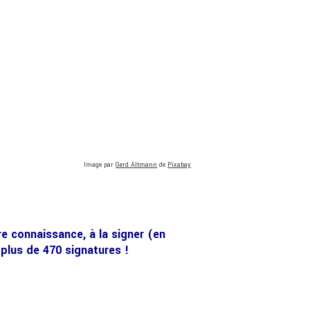
Image par
Gerd Altmann
de
Pixabay
re connaissance, à la signer
(en
i plus de 470 signatures !