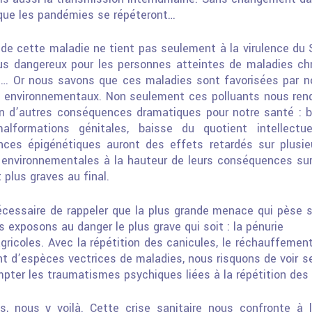
ue les pandémies se répéteront…
er de cette maladie ne tient pas seulement à la virulence d
 plus dangereux pour les personnes atteintes de maladies
ch
tés… Or nous savons que ces maladies
sont favorisées par n
s environnementaux.
Non seulement ces polluants nous rend
en
d’autres conséquences dramatiques pour notre santé : bai
alformations génitales, baisse du quotient intellectue
nces épigénétiques auront des effets retardés sur plusie
 environnementales à la hauteur de leurs conséquences sur
plus graves au final.
écessaire de rappeler que la plus grande menace qui pèse 
exposons au danger le plus grave qui soit : la pénurie
gricoles. Avec la répétition des canicules, le réchauffeme
ment d’espèces vectrices de maladies, nous risquons de
voir s
ompter les traumatismes psychiques
liées à la répétition de
s, nous y voilà. Cette crise sanitaire nous confronte à l