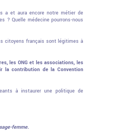
ns a et aura encore notre
métier de
ues ? Quelle
médecine pourrons-nous
es citoyens français
sont légitimes à
res, les ONG et
les associations, les
nir
la contribution de la Convention
igeants à instaurer une
politique de
e sage-femme.