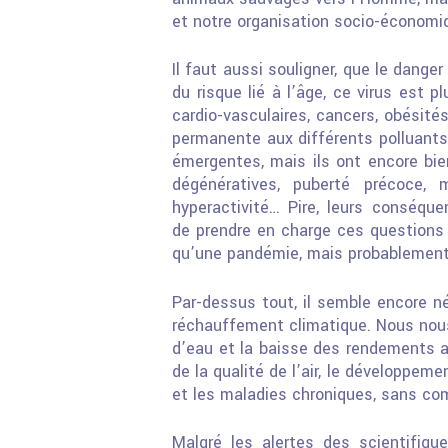
et notre organisation
socio-économiq
Il faut aussi souligner, que le dang
du risque lié à l’âge, ce virus est
cardio-vasculaires, cancers, obési
permanente aux différents polluant
émergentes, mais ils ont encore bi
dégénératives, puberté
précoce, m
hyperactivité…
Pire, leurs conséque
de
prendre en charge ces questions
qu’une pandémie, mais probablement 
Par-dessus tout, il semble encore n
réchauffement climatique. Nous nous 
d’eau et la baisse des rendements a
de la qualité de l’air, le développe
et les maladies chroniques, sans c
Malgré les alertes des scientifique