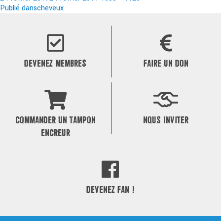
le
Navigation
réelle
Publié dans
cheveux
de
l’article
DEVENEZ MEMBRES
FAIRE UN DON
COMMANDER UN TAMPON
NOUS INVITER
ENCREUR
DEVENEZ FAN !