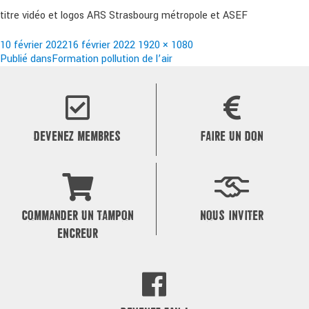
titre vidéo et logos ARS Strasbourg métropole et ASEF
Publié
Taille
10 février 2022
16 février 2022
1920 × 1080
le
Navigation
réelle
Publié dans
Formation pollution de l’air
de
l’article
DEVENEZ MEMBRES
FAIRE UN DON
COMMANDER UN TAMPON
NOUS INVITER
ENCREUR