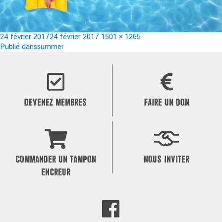
Publié
Taille
24 février 2017
24 février 2017
1501 × 1265
le
Navigation
réelle
Publié dans
summer
de
l’article
DEVENEZ MEMBRES
FAIRE UN DON
COMMANDER UN TAMPON
NOUS INVITER
ENCREUR