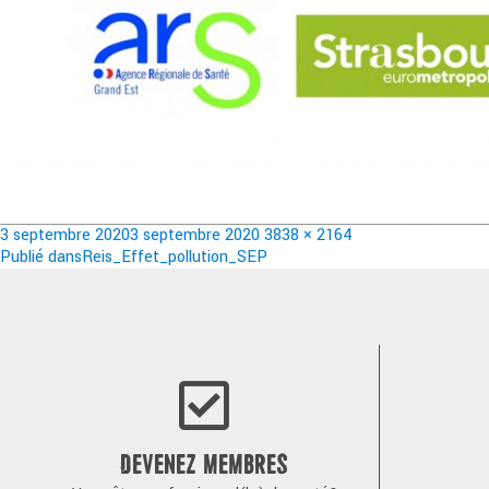
Publié
Taille
3 septembre 2020
3 septembre 2020
3838 × 2164
le
Navigation
réelle
Publié dans
Reis_Effet_pollution_SEP
de
l’article
DEVENEZ MEMBRES