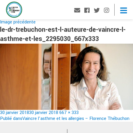
Image précédente
le-dr-trebuchon-est-l-auteure-de-vaincre-l-
asthme-et-les_2295030_667x333
Publié
Taille
30 janvier 2018
30 janvier 2018
667 × 333
le
Navigation
réelle
Publié dans
Vaincre l’asthme et les allergies – Florence Thébuchon
de