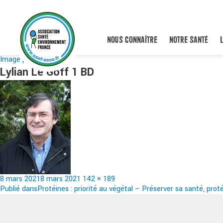
NOUS CONNAÎTRE
NOTRE SANTÉ
Image précédente
Lylian Le Goff 1 BD
Publié
Taille
8 mars 2021
8 mars 2021
142 × 189
le
Navigation
réelle
Publié dans
Protéines : priorité au végétal – Préserver sa santé, prot
de
l’article