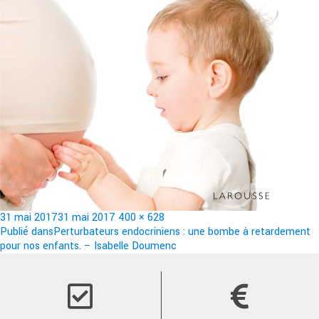
Publié
Taille
31 mai 2017
31 mai 2017
400 × 628
le
Navigation
réelle
Publié dans
Perturbateurs endocriniens : une bombe à retardement
pour nos enfants. – Isabelle Doumenc
de
l’article