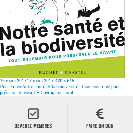
Publié
Taille
16 mars 2017
17 mars 2017
420 × 615
le
Navigation
réelle
Publié dans
Notre santé et la biodiversité : tous ensemble pour
préserver le vivant – Ouvrage collectif
de
l’article
DEVENEZ MEMBRES
FAIRE UN DON