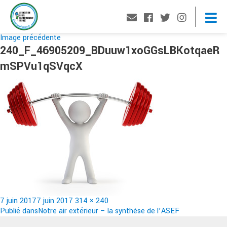
Image précédente
240_F_46905209_BDuuw1xoGGsLBKotqaeR
mSPVu1qSVqcX
Publié
Taille
7 juin 2017
7 juin 2017
314 × 240
le
Navigation
réelle
Publié dans
Notre air extérieur – la synthèse de l’ASEF