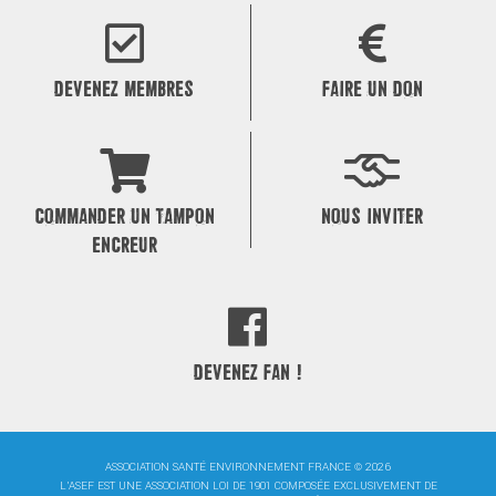
de
l’article
DEVENEZ MEMBRES
FAIRE UN DON
COMMANDER UN TAMPON
NOUS INVITER
ENCREUR
DEVENEZ FAN !
ASSOCIATION SANTÉ ENVIRONNEMENT FRANCE © 2026
L'ASEF EST UNE ASSOCIATION LOI DE 1901 COMPOSÉE EXCLUSIVEMENT DE