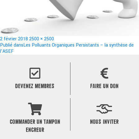
Publié
Taille
2 février 2018
2500 × 2500
le
Navigation
réelle
Publié dans
Les Polluants Organiques Persistants – la synthèse de
l’ASEF
de
l’article
DEVENEZ MEMBRES
FAIRE UN DON
COMMANDER UN TAMPON
NOUS INVITER
ENCREUR