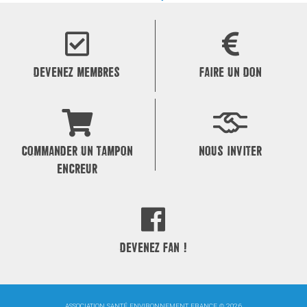
de
l’article
DEVENEZ MEMBRES
FAIRE UN DON
COMMANDER UN TAMPON
NOUS INVITER
ENCREUR
DEVENEZ FAN !
ASSOCIATION SANTÉ ENVIRONNEMENT FRANCE © 2026