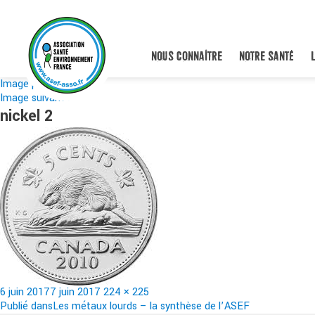
NOUS CONNAÎTRE
NOTRE SANTÉ
Image précédente
Image suivante
nickel 2
Publié
Taille
6 juin 2017
7 juin 2017
224 × 225
le
Navigation
réelle
Publié dans
Les métaux lourds – la synthèse de l’ASEF