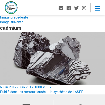
Image précédente
Image suivante
cadmium
Publié
Taille
6 juin 2017
7 juin 2017
1000 × 507
le
Navigation
réelle
Publié dans
Les métaux lourds – la synthèse de l’ASEF
de