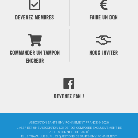
l’article
DEVENEZ MEMBRES
FAIRE UN DON
COMMANDER UN TAMPON
NOUS INVITER
ENCREUR
DEVENEZ FAN !
ASSOCIATION SANTÉ ENVIRONNEMENT FRANCE © 2026
L'ASEF EST UNE ASSOCIATION LOI DE 1901 COMPOSÉE EXCLUSIVEMENT DE
PROFESSIONNELS DE SANTÉ.
ELLE TRAVAILLE SUR LES QUESTIONS DE SANTÉ-ENVIRONNEMENT.