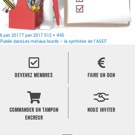
Publié
Taille
6 juin 2017
7 juin 2017
512 × 445
le
Navigation
réelle
Publié dans
Les métaux lourds – la synthèse de l’ASEF
de
l’article
DEVENEZ MEMBRES
FAIRE UN DON
COMMANDER UN TAMPON
NOUS INVITER
ENCREUR