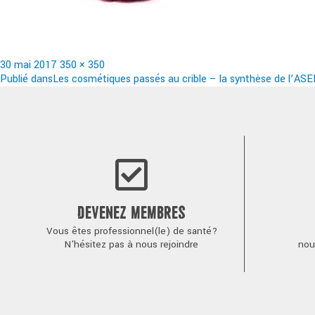
Publié
Taille
30 mai 2017
350 × 350
le
Navigation
réelle
Publié dans
Les cosmétiques passés au crible – la synthèse de l’ASE
de
l’article
DEVENEZ MEMBRES
Vous êtes professionnel(le) de santé?
N'hésitez pas à nous rejoindre
nou