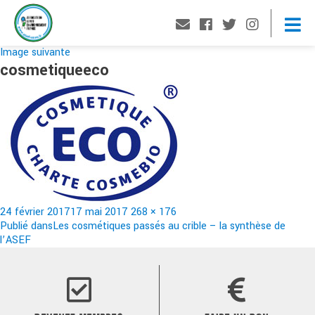
Image suivante
cosmetiqueeco
Publié
Taille
24 février 2017
17 mai 2017
268 × 176
le
Navigation
réelle
Publié dans
Les cosmétiques passés au crible – la synthèse de
l’ASEF
de
l’article