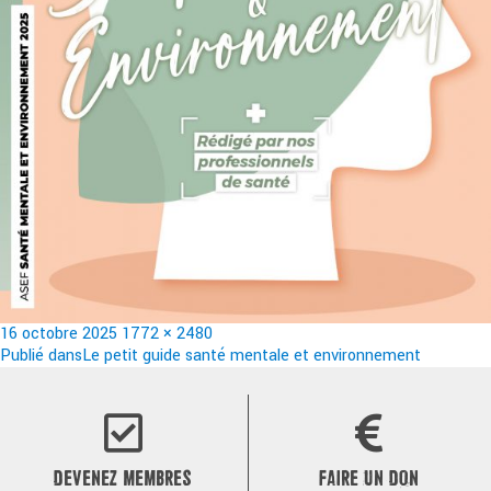
Publié
Taille
16 octobre 2025
1772 × 2480
le
Navigation
réelle
Publié dans
Le petit guide santé mentale et environnement
de
l’article
DEVENEZ MEMBRES
FAIRE UN DON