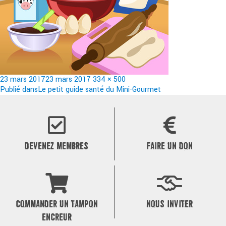
Publié
Taille
23 mars 2017
23 mars 2017
334 × 500
le
Navigation
réelle
Publié dans
Le petit guide santé du Mini-Gourmet
de
l’article
DEVENEZ MEMBRES
FAIRE UN DON
COMMANDER UN TAMPON
NOUS INVITER
ENCREUR