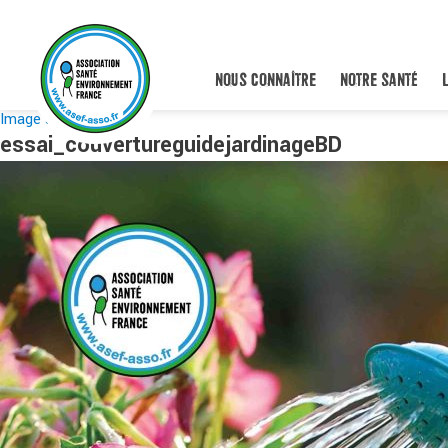
NOUS CONNAÎTRE
NOTRE SANTÉ
Image suivante
essai_couvertureguidejardinageBD