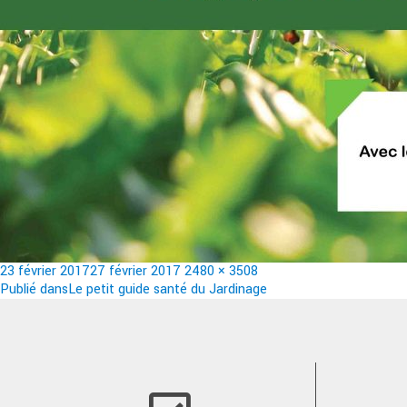
Publié
Taille
23 février 2017
27 février 2017
2480 × 3508
le
Navigation
réelle
Publié dans
Le petit guide santé du Jardinage
de
l’article