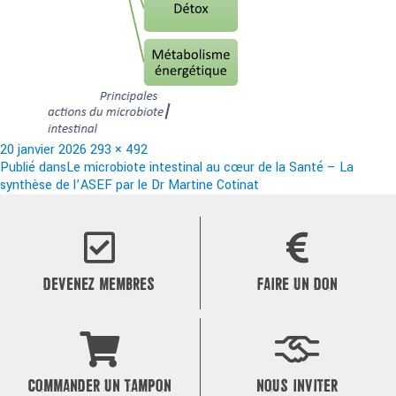
Publié
Taille
20 janvier 2026
293 × 492
le
Navigation
réelle
Publié dans
Le microbiote intestinal au cœur de la Santé – La
synthèse de l’ASEF par le Dr Martine Cotinat
de
l’article
DEVENEZ MEMBRES
FAIRE UN DON
COMMANDER UN TAMPON
NOUS INVITER