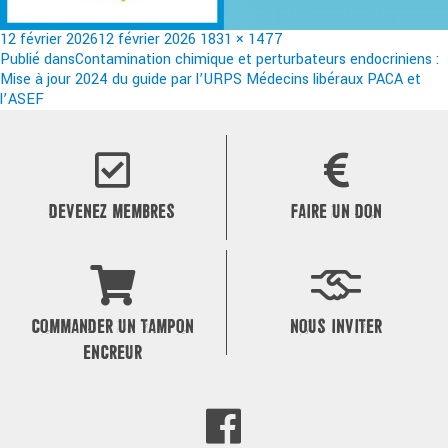
Publié
Taille
12 février 2026
12 février 2026
1831 × 1477
le
Navigation
réelle
Publié dans
Contamination chimique et perturbateurs endocriniens :
Mise à jour 2024 du guide par l’URPS Médecins libéraux PACA et
de
l’ASEF
l’article
DEVENEZ MEMBRES
FAIRE UN DON
COMMANDER UN TAMPON
NOUS INVITER
ENCREUR